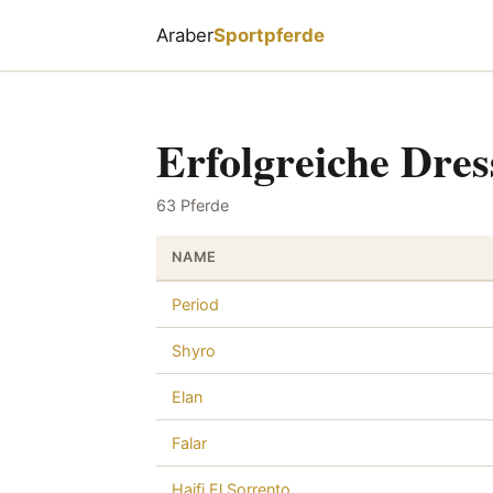
Araber
Sportpferde
Erfolgreiche Dres
63 Pferde
NAME
Period
Shyro
Elan
Falar
Haifi El Sorrento