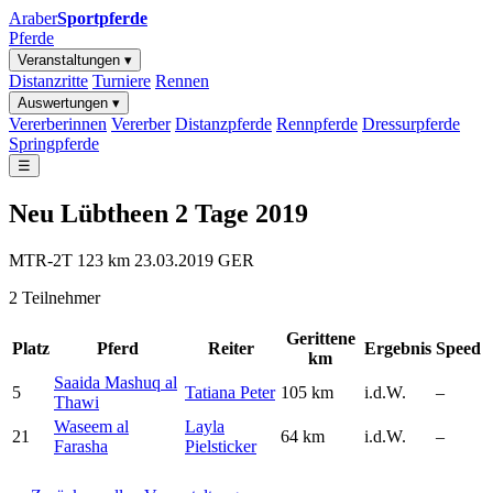
Araber
Sportpferde
Pferde
Veranstaltungen ▾
Distanzritte
Turniere
Rennen
Auswertungen ▾
Vererberinnen
Vererber
Distanzpferde
Rennpferde
Dressurpferde
Springpferde
☰
Neu Lübtheen 2 Tage 2019
MTR-2T
123 km
23.03.2019
GER
2 Teilnehmer
Gerittene
Platz
Pferd
Reiter
Ergebnis
Speed
km
Saaida Mashuq al
5
Tatiana Peter
105 km
i.d.W.
–
Thawi
Waseem al
Layla
21
64 km
i.d.W.
–
Farasha
Pielsticker