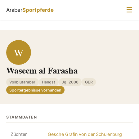
☰
Araber
Sportpferde
W
Waseem al Farasha
Vollblutaraber
Hengst
Jg. 2006
GER
Sportergebnisse vorhanden
STAMMDATEN
Züchter
Gesche Gräfin von der Schulenburg