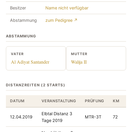
Besitzer
Name nicht verfügbar
Abstammung
zum Pedigree ↗
ABSTAMMUNG
VATER
MUTTER
Al Adiyat Santander
Walija II
DISTANZREITEN (2 STARTS)
DATUM
VERANSTALTUNG
PRÜFUNG
KM
P
Elbtal Distanz 3
12.04.2019
MTR-3T
72
1
Tage 2019