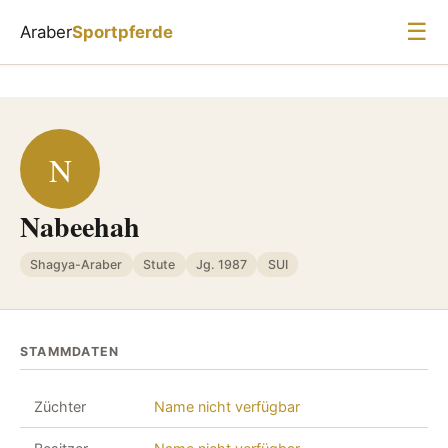
☰
Araber
Sportpferde
N
Nabeehah
Shagya-Araber
Stute
Jg. 1987
SUI
STAMMDATEN
Züchter
Name nicht verfügbar