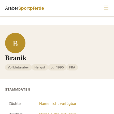
☰
Araber
Sportpferde
B
Branik
Vollblutaraber
Hengst
Jg. 1995
FRA
STAMMDATEN
Züchter
Name nicht verfügbar