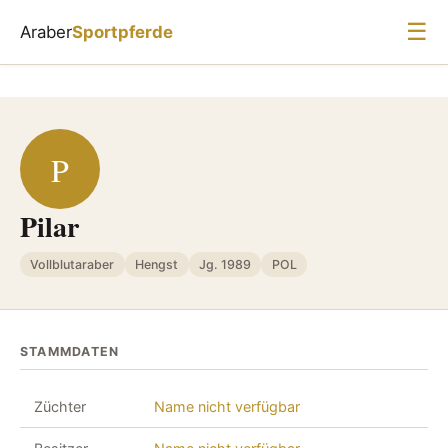
☰
Araber
Sportpferde
P
Pilar
Vollblutaraber
Hengst
Jg. 1989
POL
STAMMDATEN
Züchter
Name nicht verfügbar