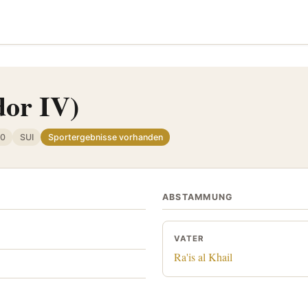
dor IV)
10
SUI
Sportergebnisse vorhanden
ABSTAMMUNG
VATER
Ra'is al Khail