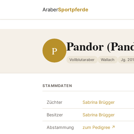
Araber
Sportpferde
Pandor (Pan
P
Vollblutaraber
Wallach
Jg. 20
STAMMDATEN
Züchter
Sabrina Brügger
Besitzer
Sabrina Brügger
Abstammung
zum Pedigree ↗