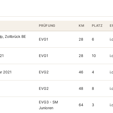
PRÜFUNG
KM
PLATZ
E
lp, Zollbrück BE
EVG1
28
6
i.
021
EVG1
28
10
i.
ur 2021
EVG2
46
4
i.
EVG2
48
8
i.
EVG3 - SM
0
64
3
i.
Junioren