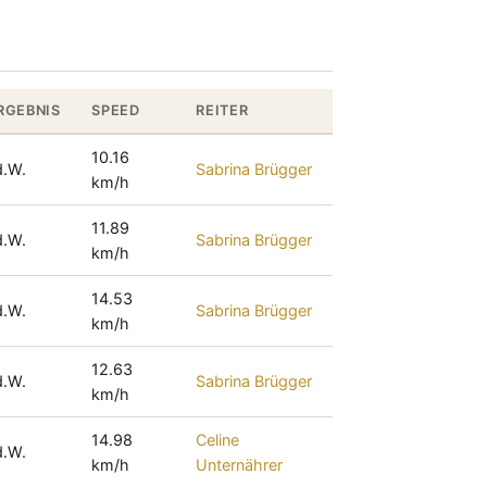
RGEBNIS
SPEED
REITER
10.16
d.W.
Sabrina Brügger
km/h
11.89
d.W.
Sabrina Brügger
km/h
14.53
d.W.
Sabrina Brügger
km/h
12.63
d.W.
Sabrina Brügger
km/h
14.98
Celine
d.W.
km/h
Unternährer