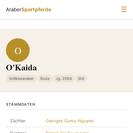
☰
Araber
Sportpferde
O
O'Kaida
Vollblutaraber
Stute
Jg. 2004
SUI
STAMMDATEN
Züchter
Georges Gumy-Nguyen