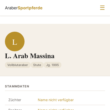
☰
Araber
Sportpferde
L
L. Arab Massina
Vollblutaraber
Stute
Jg. 1995
STAMMDATEN
Züchter
Name nicht verfügbar