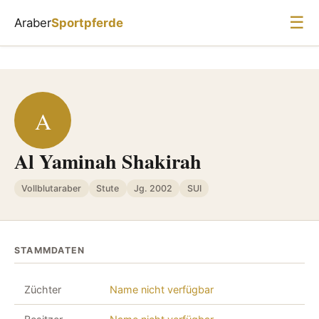
☰
Araber
Sportpferde
A
Al Yaminah Shakirah
Vollblutaraber
Stute
Jg. 2002
SUI
STAMMDATEN
Züchter
Name nicht verfügbar