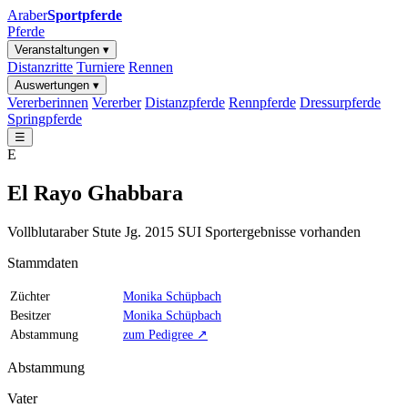
Araber
Sportpferde
Pferde
Veranstaltungen ▾
Distanzritte
Turniere
Rennen
Auswertungen ▾
Vererberinnen
Vererber
Distanzpferde
Rennpferde
Dressurpferde
Springpferde
☰
E
El Rayo Ghabbara
Vollblutaraber
Stute
Jg. 2015
SUI
Sportergebnisse vorhanden
Stammdaten
Züchter
Monika Schüpbach
Besitzer
Monika Schüpbach
Abstammung
zum Pedigree ↗
Abstammung
Vater