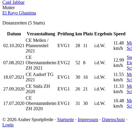
Caid Jabbar
Mutter
El Rayo Ghanima
Distanzreiten (5 Starts)
Datum
Veranstaltung
Prüfung
km
Platz
Ergebnis
Speed
CE Meilen /
11.48
Mo
02.10.2021
Pfannenstiel
EVG1
28
11
i.d.W.
km/h
Sc
2021
CE
St
12.99
07.08.2021
Oberstammheim
EVG2
52
8
i.d.W.
Ei
km/h
ZH 2021
Sc
CE Aadorf TG
11.55
Mo
18.07.2021
EVG1
30
16
i.d.W.
2021
km/h
Sc
CE Stäfa ZH
11.33
Mo
27.09.2020
EVG1
26
21
i.d.W.
2020
km/h
Sc
CE
10.48
Mo
17.07.2020
Oberstammheim
EVG1
31
30
i.d.W.
km/h
Sc
ZH 2020
© 2026 Araber Sportpferde ·
Startseite
·
Impressum
·
Datenschutz
·
Login