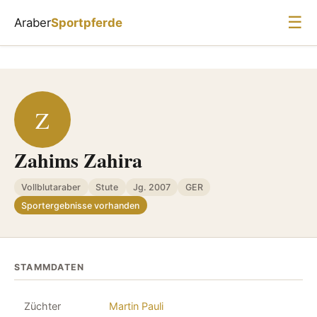
☰
Araber
Sportpferde
Z
Zahims Zahira
Vollblutaraber
Stute
Jg. 2007
GER
Sportergebnisse vorhanden
STAMMDATEN
Züchter
Martin Pauli