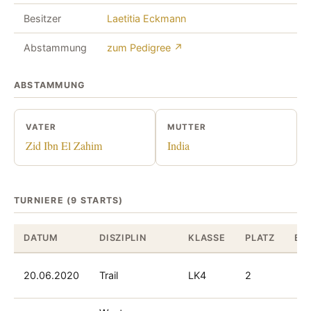
Besitzer
Laetitia Eckmann
Abstammung
zum Pedigree ↗
ABSTAMMUNG
VATER
MUTTER
Zid Ibn El Zahim
India
TURNIERE (9 STARTS)
DATUM
DISZIPLIN
KLASSE
PLATZ
ER
20.06.2020
Trail
LK4
2