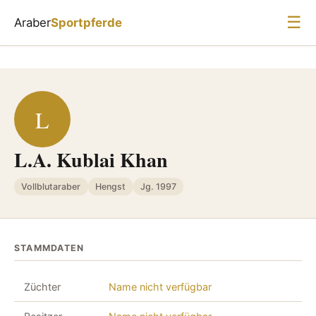
☰
Araber
Sportpferde
L
L.A. Kublai Khan
Vollblutaraber
Hengst
Jg. 1997
STAMMDATEN
Züchter
Name nicht verfügbar