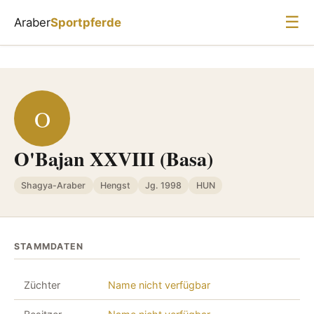
☰
Araber
Sportpferde
O
O'Bajan XXVIII (Basa)
Shagya-Araber
Hengst
Jg. 1998
HUN
STAMMDATEN
Züchter
Name nicht verfügbar