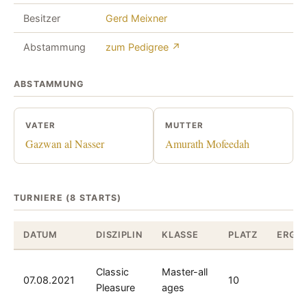
Besitzer
Gerd Meixner
Abstammung
zum Pedigree ↗
ABSTAMMUNG
VATER
MUTTER
Gazwan al Nasser
Amurath Mofeedah
TURNIERE (8 STARTS)
DATUM
DISZIPLIN
KLASSE
PLATZ
ERGEB
Classic
Master-all
07.08.2021
10
Pleasure
ages