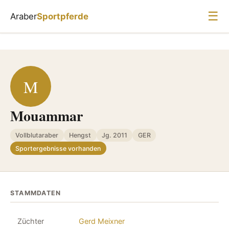
☰
Araber
Sportpferde
M
Mouammar
Vollblutaraber
Hengst
Jg. 2011
GER
Sportergebnisse vorhanden
STAMMDATEN
Züchter
Gerd Meixner