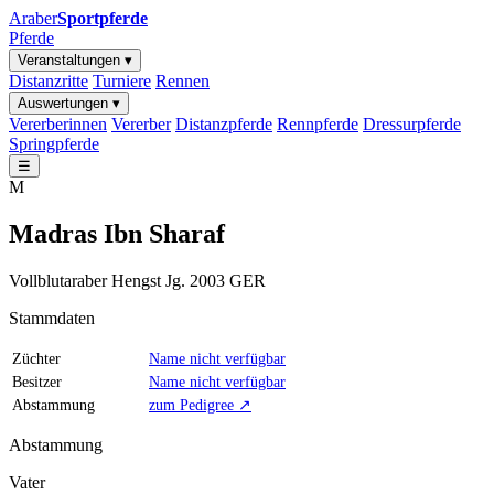
Araber
Sportpferde
Pferde
Veranstaltungen ▾
Distanzritte
Turniere
Rennen
Auswertungen ▾
Vererberinnen
Vererber
Distanzpferde
Rennpferde
Dressurpferde
Springpferde
☰
M
Madras Ibn Sharaf
Vollblutaraber
Hengst
Jg. 2003
GER
Stammdaten
Züchter
Name nicht verfügbar
Besitzer
Name nicht verfügbar
Abstammung
zum Pedigree ↗
Abstammung
Vater