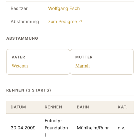
Besitzer
Wolfgang Esch
Abstammung
zum Pedigree ↗
ABSTAMMUNG
VATER
MUTTER
Weteran
Marrah
RENNEN (3 STARTS)
DATUM
RENNEN
BAHN
KAT.
D
Futurity-
30.04.2009
Foundation
Mühlheim/Ruhr
n.v.
1
I