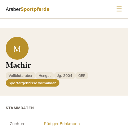
☰
Araber
Sportpferde
M
Machir
Vollblutaraber
Hengst
Jg. 2004
GER
Sportergebnisse vorhanden
STAMMDATEN
Züchter
Rüdiger Brinkmann