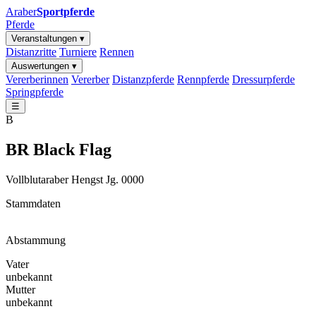
Araber
Sportpferde
Pferde
Veranstaltungen ▾
Distanzritte
Turniere
Rennen
Auswertungen ▾
Vererberinnen
Vererber
Distanzpferde
Rennpferde
Dressurpferde
Springpferde
☰
B
BR Black Flag
Vollblutaraber
Hengst
Jg. 0000
Stammdaten
Abstammung
Vater
unbekannt
Mutter
unbekannt