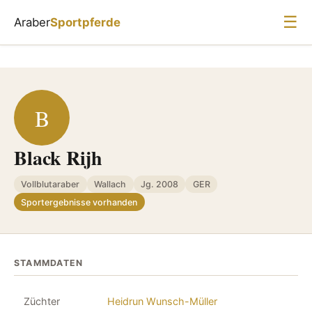
☰
Araber
Sportpferde
B
Black Rijh
Vollblutaraber
Wallach
Jg. 2008
GER
Sportergebnisse vorhanden
STAMMDATEN
Züchter
Heidrun Wunsch-Müller