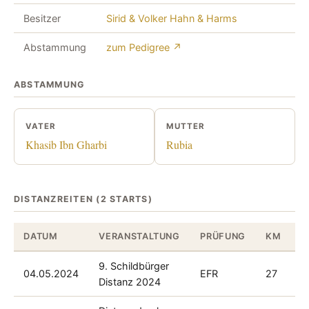
Besitzer
Sirid & Volker Hahn & Harms
Abstammung
zum Pedigree ↗
ABSTAMMUNG
VATER
MUTTER
Khasib Ibn Gharbi
Rubia
DISTANZREITEN (2 STARTS)
DATUM
VERANSTALTUNG
PRÜFUNG
KM
P
9. Schildbürger
04.05.2024
EFR
27
1
Distanz 2024