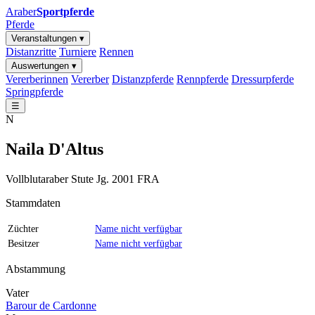
Araber
Sportpferde
Pferde
Veranstaltungen ▾
Distanzritte
Turniere
Rennen
Auswertungen ▾
Vererberinnen
Vererber
Distanzpferde
Rennpferde
Dressurpferde
Springpferde
☰
N
Naila D'Altus
Vollblutaraber
Stute
Jg. 2001
FRA
Stammdaten
Züchter
Name nicht verfügbar
Besitzer
Name nicht verfügbar
Abstammung
Vater
Barour de Cardonne