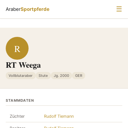
☰
Araber
Sportpferde
R
RT Weega
Vollblutaraber
Stute
Jg. 2000
GER
STAMMDATEN
Züchter
Rudolf Tiemann