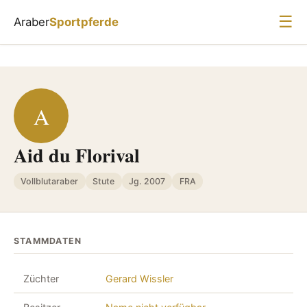
☰
Araber
Sportpferde
A
Aid du Florival
Vollblutaraber
Stute
Jg. 2007
FRA
STAMMDATEN
Züchter
Gerard Wissler