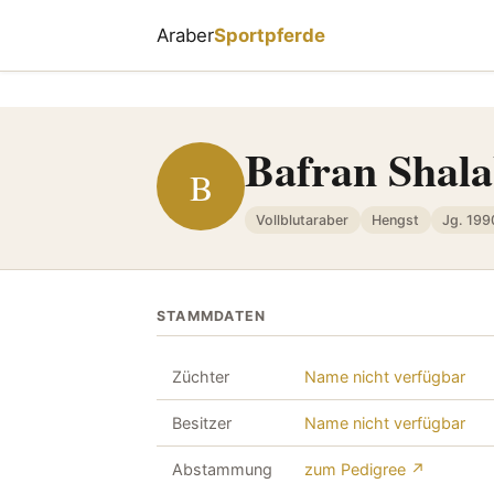
Araber
Sportpferde
Bafran Shal
B
Vollblutaraber
Hengst
Jg. 199
STAMMDATEN
Züchter
Name nicht verfügbar
Besitzer
Name nicht verfügbar
Abstammung
zum Pedigree ↗