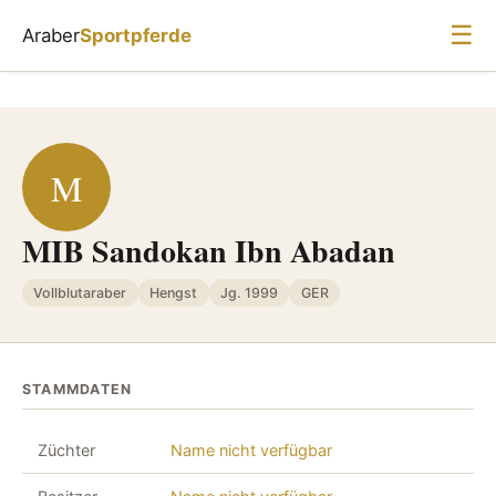
☰
Araber
Sportpferde
M
MIB Sandokan Ibn Abadan
Vollblutaraber
Hengst
Jg. 1999
GER
STAMMDATEN
Züchter
Name nicht verfügbar