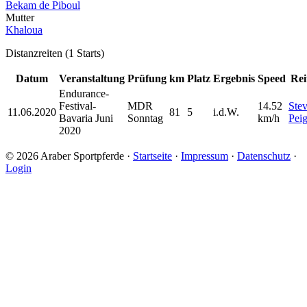
Bekam de Piboul
Mutter
Khaloua
Distanzreiten (1 Starts)
Datum
Veranstaltung
Prüfung
km
Platz
Ergebnis
Speed
Rei
Endurance-
Festival-
MDR
14.52
Ste
11.06.2020
81
5
i.d.W.
Bavaria Juni
Sonntag
km/h
Peig
2020
© 2026 Araber Sportpferde ·
Startseite
·
Impressum
·
Datenschutz
·
Login