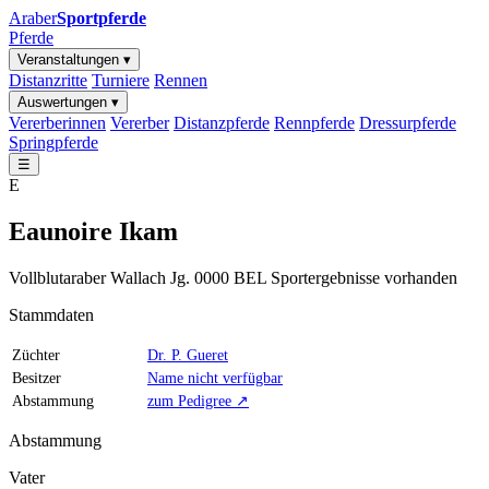
Araber
Sportpferde
Pferde
Veranstaltungen ▾
Distanzritte
Turniere
Rennen
Auswertungen ▾
Vererberinnen
Vererber
Distanzpferde
Rennpferde
Dressurpferde
Springpferde
☰
E
Eaunoire Ikam
Vollblutaraber
Wallach
Jg. 0000
BEL
Sportergebnisse vorhanden
Stammdaten
Züchter
Dr. P. Gueret
Besitzer
Name nicht verfügbar
Abstammung
zum Pedigree ↗
Abstammung
Vater