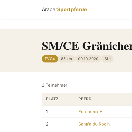
Araber
Sportpferde
SM/CE Gräniche
EVG4
85 km
09.10.2020
SUI
2 Teilnehmer
PLATZ
PFERD
1
Euromexx A
2
Sana'a du Roc'h