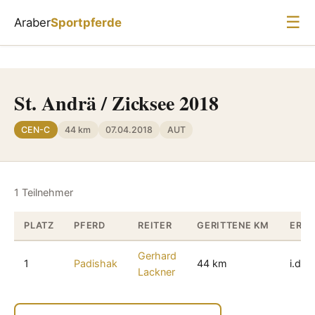
☰
Araber
Sportpferde
St. Andrä / Zicksee 2018
CEN-C
44 km
07.04.2018
AUT
1 Teilnehmer
PLATZ
PFERD
REITER
GERITTENE KM
ERGE
Gerhard
1
Padishak
44 km
i.d.W
Lackner