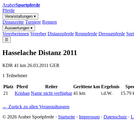
Araber
Sportpferde
Pferde
Veranstaltungen ▾
Distanzritte
Turniere
Rennen
Auswertungen ▾
Vererberinnen
Vererber
Distanzpferde
Rennpferde
Dressurpferde
Spr
☰
Hasselache Distanz 2011
KDR
41 km
26.03.2011
GER
1 Teilnehmer
Platz
Pferd
Reiter
Gerittene km
Ergebnis
Spe
21
Krishan
Name nicht verfügbar
41 km
i.d.W.
15.79 
← Zurück zu allen Veranstaltungen
© 2026 Araber Sportpferde ·
Startseite
·
Impressum
·
Datenschutz
·
L