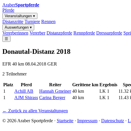
Araber
Sportpferde
Pferde
Veranstaltungen ▾
Distanzritte
Turniere
Rennen
Auswertungen ▾
Vererberinnen
Vererber
Distanzpferde
Rennpferde
Dressurpferde
Spr
☰
Donautal-Distanz 2018
EFR
40 km
08.04.2018
GER
2 Teilnehmer
Platz
Pferd
Reiter
Gerittene km
Ergebnis
Spe
1
Achill AB
Hannah Gmeiner
40 km
LK 1
11.32 
1
AJM Shirass
Carina Berger
40 km
LK 1
11.43 
← Zurück zu allen Veranstaltungen
© 2026 Araber Sportpferde ·
Startseite
·
Impressum
·
Datenschutz
·
L