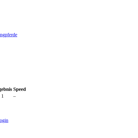
ingpferde
gebnis
Speed
 1
–
ogin