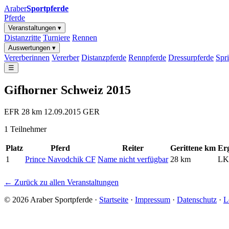
Araber
Sportpferde
Pferde
Veranstaltungen ▾
Distanzritte
Turniere
Rennen
Auswertungen ▾
Vererberinnen
Vererber
Distanzpferde
Rennpferde
Dressurpferde
Spr
☰
Gifhorner Schweiz 2015
EFR
28 km
12.09.2015
GER
1 Teilnehmer
Platz
Pferd
Reiter
Gerittene km
Er
1
Prince Navodchik CF
Name nicht verfügbar
28 km
LK
← Zurück zu allen Veranstaltungen
© 2026 Araber Sportpferde ·
Startseite
·
Impressum
·
Datenschutz
·
L